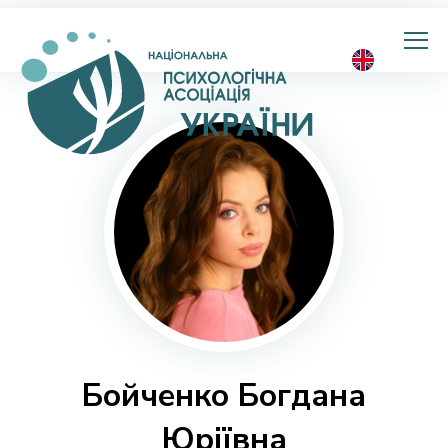
Національна
психологічна
асоціація
України
Бойченко Богдана
Юріївна