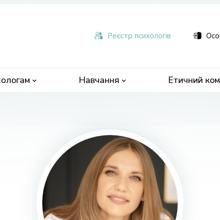
ьна
чна
Реєстр психологів
Осо
ологам
Навчання
Етичний ком