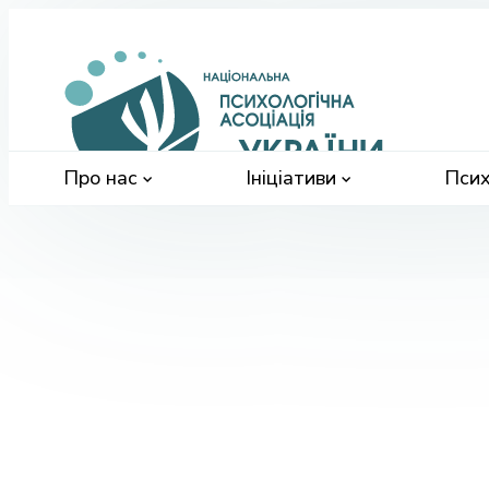
Націонал
психологі
асоціація
України
Про нас
Ініціативи
Псих