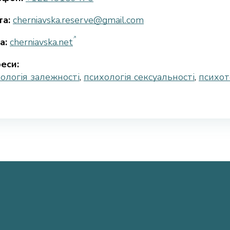
а:
cherniavska.reserve@gmail.com
а:
cherniavska.net
еси:
ологія залежності
,
психологія сексуальності
,
психот