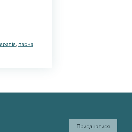
ерапія
,
парна
Приєднатися