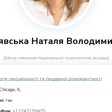
явська Наталя Володими
Дійсна членкиня Національної психологічної асоціації
гія сексуальності та гендерної різноманітності
Chicago, IL
н:
так
ефон:
+12243159475