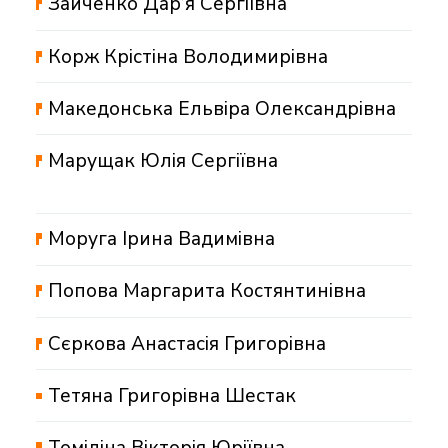
Зайченко Дар’я Сергіївна
Корж Крістіна Володимирівна
Македонська Ельвіра Олександрівна
Марущак Юлія Сергіївна
Моруга Ірина Вадимівна
Попова Маргарита Костянтинівна
Сєркова Анастасія Григорівна
Тетяна Григорівна Шестак
Томіліна Вікторія Юріївна