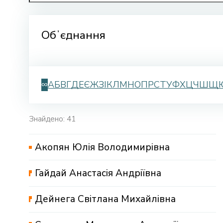
Обʼєднання
∞
А
Б
В
Г
Д
Е
Є
Ж
З
І
К
Л
М
Н
О
П
Р
С
Т
У
Ф
Х
Ц
Ч
Ш
Щ
Знайдено: 41
Акопян Юлія Володимирівна
Гайдай Анастасія Андріївна
Дейнега Світлана Михайлівна