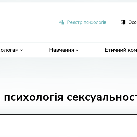
ьна
чна
Реєстр психологів
Осо
ологам
Навчання
Етичний ком
 психологія сексуальнос