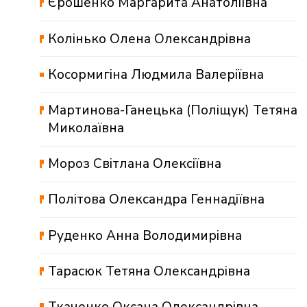
Єрошенко Маргарита Анатоліївна
Колінько Олена Олександрівна
Косормигіна Людмила Валеріївна
Мартинова-Ганецька (Поліщук) Тетяна
Миколаївна
Мороз Світлана Олексіївна
Політова Олександра Геннадіївна
Руденко Анна Володимирівна
Тарасюк Тетяна Олександрівна
Ткаченко Оксана Олександрівна