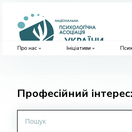
Націонал
психологі
асоціація
України
Про нас
Ініціативи
Псих
Професійний інтерес: