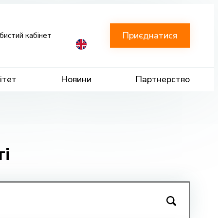
Приєднатися
бистий кабінет
ітет
Новини
Партнерство
ті