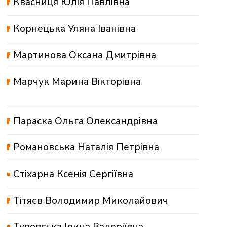
Квасниця Юлія Павлівна
Корнецька Уляна Іванівна
Мартинова Оксана Дмитрівна
Марчук Марина Вікторівна
Параска Ольга Олександрівна
Романовська Наталія Петрівна
Стіхарна Ксенія Сергіївна
Тітяєв Володимир Миколайович
Туловська Ірина Валеріївна