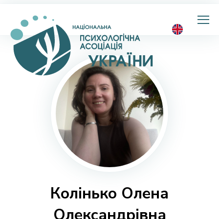
Національна
психологічна
асоціація
України
Колінько Олена
Олександрівна