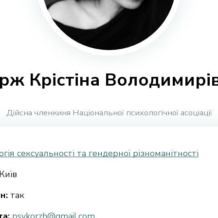
рж Крістіна Володимирі
Дійсна членкиня Національної психологічної асоціації
гія сексуальності та гендерної різноманітності
Київ
н:
так
а:
psykorzh@gmail.com