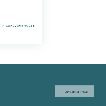
ія сексуальності
,
Приєднатися