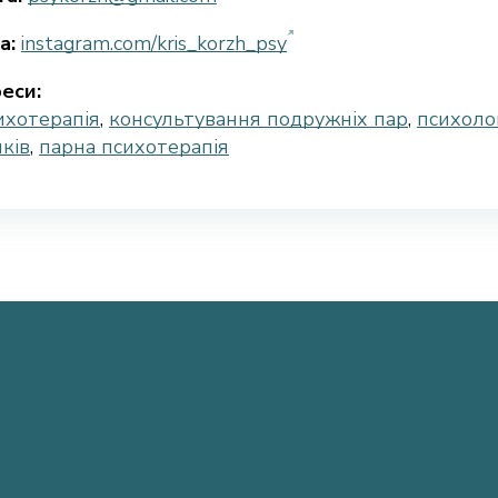
а:
instagram.com/kris_korzh_psy
еси:
ихотерапія
,
консультування подружніх пар
,
психолог
нків
,
парна психотерапія