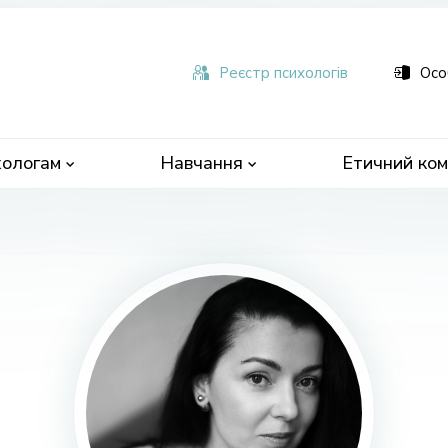
ьна
чна
Реєстр психологів
Осо
ологам
Навчання
Етичний ком