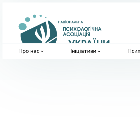
Націонал
психологі
асоціація
України
Про нас
Ініціативи
Псих