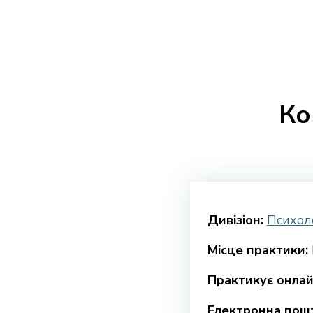
Ко
Дивізіон:
Психоло
Місце практики:
Практикує онлай
Електронна пошт