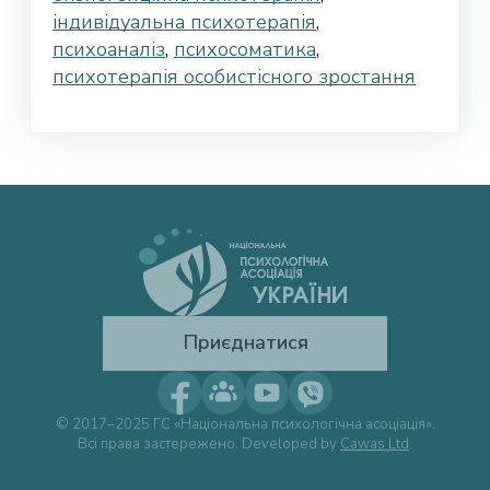
індивідуальна психотерапія
,
психоаналіз
,
психосоматика
,
психотерапія особистісного зростання
Приєднатися
© 2017–2025 ГС «Національна психологічна асоціація».
Всі права застережено. Developed by
Cawas Ltd
.