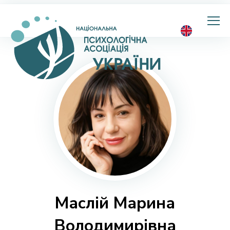
Національна
психологічна
асоціація
України
Маслій Марина
Володимирівна