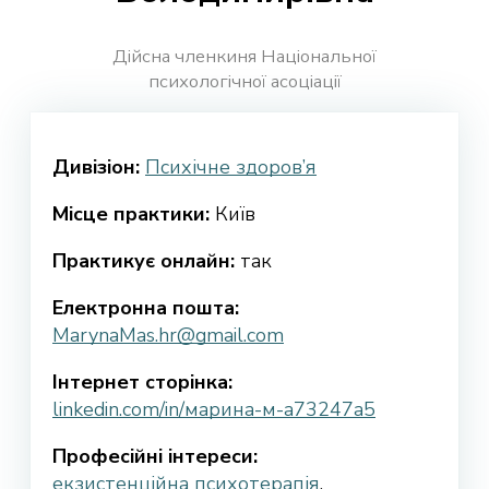
Дійсна членкиня Національної
психологічної асоціації
Дивізіон:
Психічне здоров’я
Місце практики:
Київ
Практикує онлайн:
так
Електронна пошта:
MarynaMas.hr@gmail.com
Інтернет сторінка:
linkedin.com/in/марина-м-a73247a5
Професійні інтереси:
екзистенційна психотерапія
,