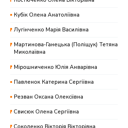
Кубік Олена Анатоліївна
Лугінченко Марія Василівна
Мартинова-Ганецька (Поліщук) Тетяна
Миколаївна
Мірошниченко Юлія Анварівна
Павленок Катерина Сергіївна
Резван Оксана Олексіівна
Свисюк Олена Сергіївна
Соколенко Вікторія Вікторівна