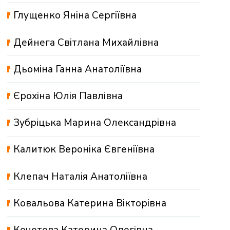
Глущенко Яніна Сергіївна
Дейнега Світлана Михайлівна
Дьоміна Ганна Анатоліївна
Єрохіна Юлія Павлівна
Зубріцька Марина Олександрівна
Калитюк Вероніка Євгеніївна
Клепач Наталія Анатоліївна
Ковальова Катерина Вікторівна
Кочетова Катерина Олегівна