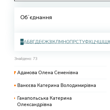
Обʼєднання
∞
А
Б
В
Г
Д
Е
Є
Ж
З
І
К
Л
М
Н
О
П
Р
С
Т
У
Ф
Х
Ц
Ч
Ш
Щ
Знайдено: 73
Адамова Олена Семенівна
Ванєєва Катерина Володимирівна
Ганапольська Катерина
Олександрівна