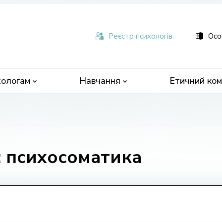
ьна
чна
Реєстр психологів
Осо
ологам
Навчання
Етичний ком
: психосоматика