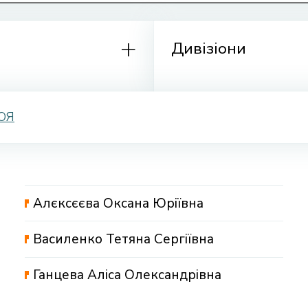
Дивізіони
Ю
Я
Алєксєєва Оксана Юріївна
Василенко Тетяна Сергіївна
Ганцева Аліса Олександрівна