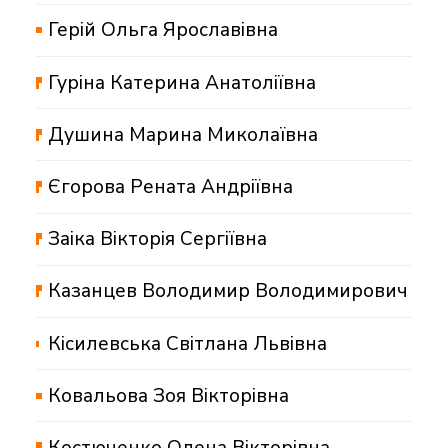
Герій Ольга Ярославівна
Гуріна Катерина Анатоліївна
Душина Марина Миколаївна
Єгорова Рената Андріївна
Заіка Вікторія Сергіївна
Казанцев Володимир Володимирович
Кісилевська Світлана Львівна
Ковальова Зоя Вікторівна
Костюченко Олена Вікторівна