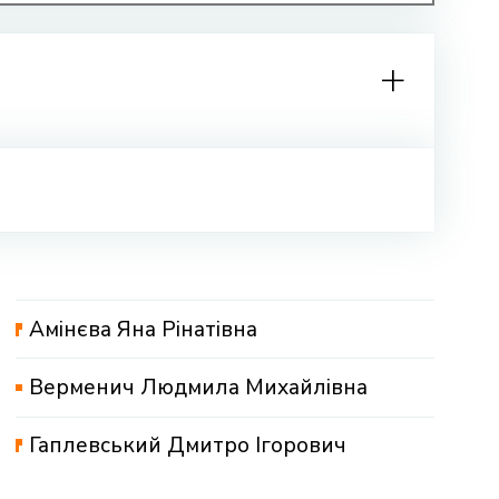
Амінєва Яна Рінатівна
Верменич Людмила Михайлівна
Гаплевський Дмитро Ігорович