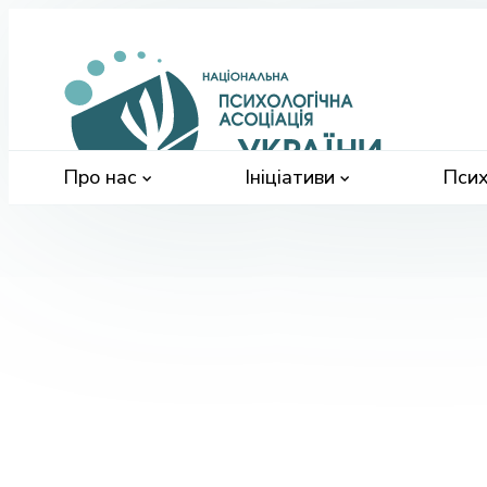
Націонал
психологі
асоціація
України
Про нас
Ініціативи
Псих