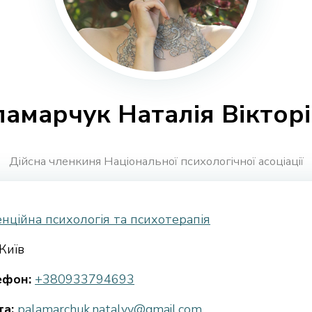
амарчук Наталія Віктор
Дійсна членкиня Національної психологічної асоціації
нційна психологія та психотерапія
Київ
ефон:
+380933794693
а:
palamarchuk.natalyv@gmail.com