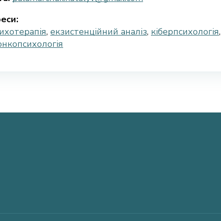
еси:
ихотерапія
,
екзистенційний аналіз
,
кіберпсихологія
онкопсихологія