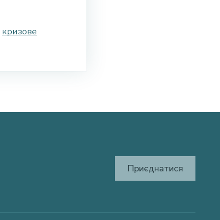
,
кризове
Приєднатися