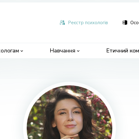
ьна
чна
Реєстр психологів
Осо
ологам
Навчання
Етичний ком