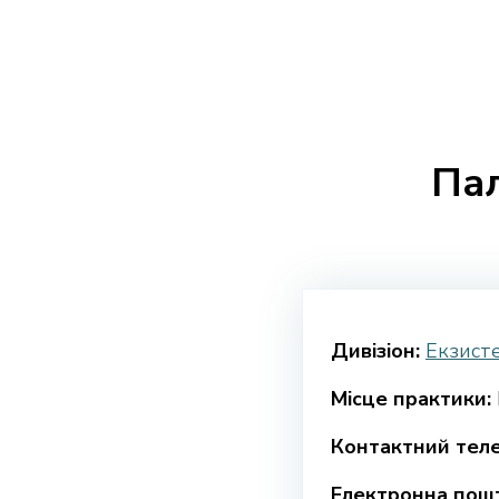
Пал
Дивізіон:
Екзисте
Місце практики:
Контактний тел
Електронна пошт