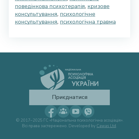
поведінкова психотерапія
,
кризове
консультування
,
психологічне
консультування
,
психологічна травма
Приєднатися
© 2017–2025 ГС «Національна психологічна асоціація».
Всі права застережено. Developed by
Cawas Ltd
.