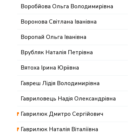
Воробйова Ольга Володимирівна
Воронова Свiтлана Iванiвна
Воропай Ольга Іванівна
Врубляк Наталія Петрівна
Вятоха Ірина Юріівна
Гавреш Лідія Володимирівна
Гавриловець Надія Олександрівна
Гаврилюк Дмитро Сергійович
Гаврилюк Наталія Віталіївна