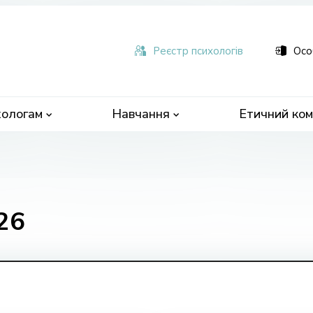
ьна
чна
Реєстр психологів
Осо
ологам
Навчання
Етичний ком
26