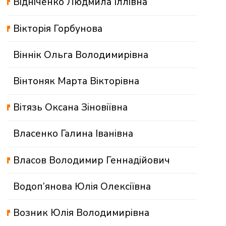
Відніченко Людмила Іллівна
Вікторія Горбунова
Віннік Ольга Володимирівна
Вінтоняк Марта Вікторівна
Вітязь Оксана Зіновіївна
Власенко Галина Іванівна
Власов Володимир Геннадійович
Водоп’янова Юлія Олексіївна
Возник Юлія Володимирівна