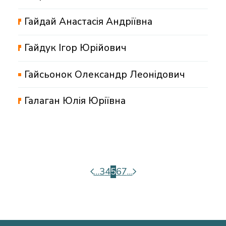
Гайдай Анастасія Андріївна
Гайдук Ігор Юрійович
Гайсьонок Олександр Леонідович
Галаган Юлія Юріївна
…
3
4
5
6
7
…