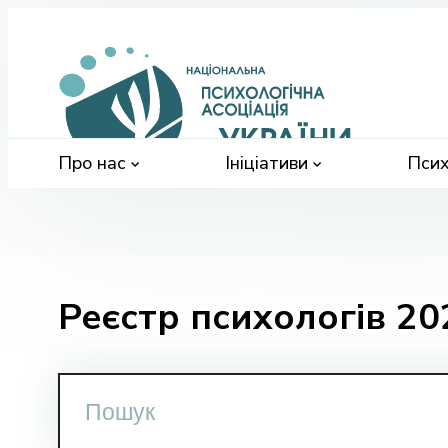
Націонал
психологі
асоціація
України
Про нас
Ініціативи
Псих
Реєстр психологів 20