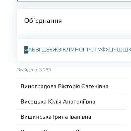
Обʼєднання
∞
А
Б
В
Г
Д
Е
Є
Ж
З
І
К
Л
М
Н
О
П
Р
С
Т
У
Ф
Х
Ц
Ч
Ш
Щ
Знайдено: 3 283
Виноградова Вікторія Євгенівна
Висоцька Юлія Анатоліївна
Вишинська Ірина Іванівна