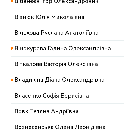
Віденєєв Ігор Олександрович
Візнюк Юлія Миколаївна
Вільхова Руслана Анатоліївна
Вінокурова Галина Олександрівна
Віткалова Вікторія Олексіївна
Владикіна Діана Олександрівна
Власенко Софія Борисівна
Вовк Тетяна Андріївна
Вознесенська Олена Леонідівна