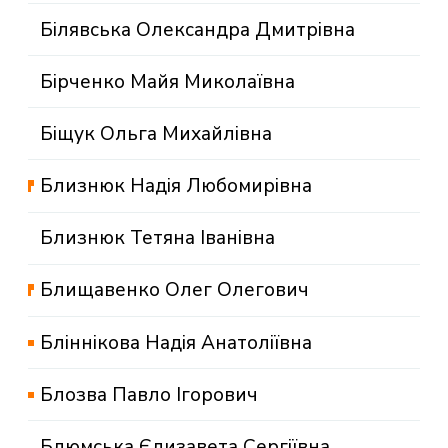
Білявська Олександра Дмитрівна
Бірченко Майя Миколаївна
Біщук Ольга Михайлівна
Близнюк Надія Любомирівна
Близнюк Тетяна Іванівна
Блищавенко Олег Олегович
Бліннікова Надія Анатоліївна
Блозва Павло Ігорович
Блюмська Єлизавета Сергіївна