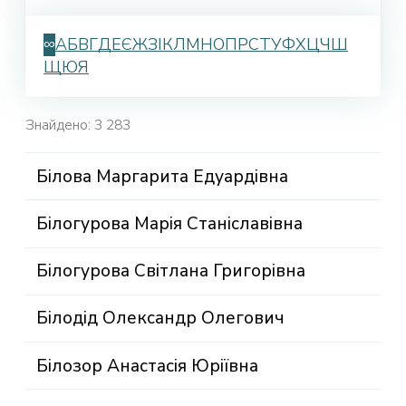
∞
А
Б
В
Г
Д
Е
Є
Ж
З
І
К
Л
М
Н
О
П
Р
С
Т
У
Ф
Х
Ц
Ч
Ш
Щ
Ю
Я
Знайдено: 3 283
Білова Маргарита Едуардівна
Білогурова Марія Станіславівна
Білогурова Світлана Григорівна
Білодід Олександр Олегович
Білозор Анастасія Юріївна